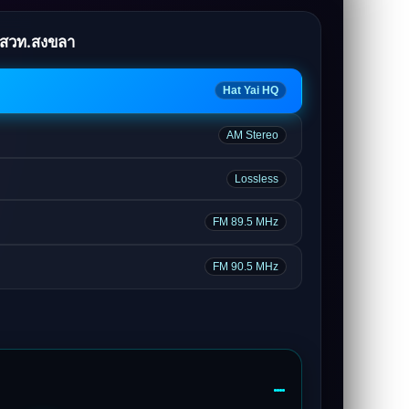
สวท.สงขลา
Hat Yai HQ
AM Stereo
Lossless
FM 89.5 MHz
FM 90.5 MHz